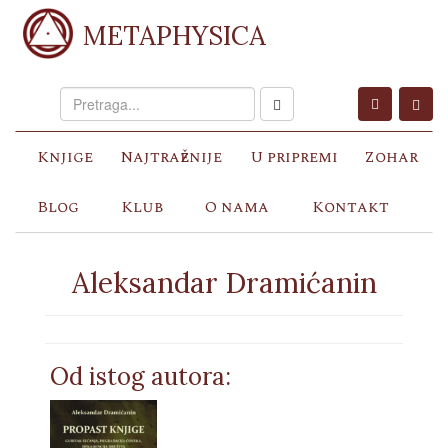
METAPHYSICA
Knjige
Najtraženije
U pripremi
Zohar
Blog
Klub
O nama
Kontakt
Aleksandar Dramićanin
Od istog autora: