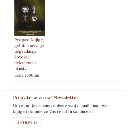
Propast knjige,
gubitak sećanja,
degradacija
čoveka,
dekadencija
društva
Cena: 1600din
Prijavite se za naš Newsletter
Dovoljno je da samo upišete svoj e-mail i najnovije
knjige i ponude će Vas čekati u sandučetu!
Prijavi se