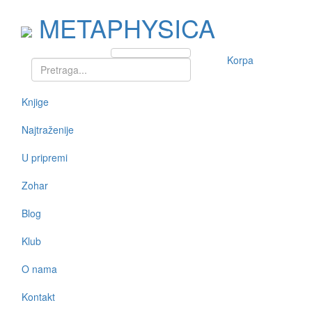
METAPHYSICA
Korpa
Knjige
Najtraženije
U pripremi
Zohar
Blog
Klub
O nama
Kontakt