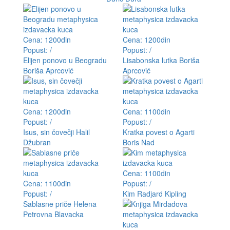
Cena: 1200din
Cena: 1200din
Popust: /
Popust: /
Elijen ponovo u Beogradu
Lisabonska lutka
Boriša
Boriša Aprcović
Aprcović
Cena: 1200din
Cena: 1100din
Popust: /
Popust: /
Isus, sin čovečji
Halil
Kratka povest o Agarti
Džubran
Boris Nad
Cena: 1100din
Cena: 1100din
Popust: /
Popust: /
Kim
Radjard Kipling
Sablasne priče
Helena
Petrovna Blavacka