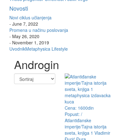
Novosti
Novi ciklus učlanjenja
- June 7, 2022
Promena u načinu poslovanja
- May 26, 2020
- November 1, 2019
Uvodnik
Metaphysica Lifestyle
Androgin
Cena: 1600din
Popust: /
Atlantiđanske
imperije/Tajna istorija
sveta, knjiga 1
Vladimir
Đurić Đura