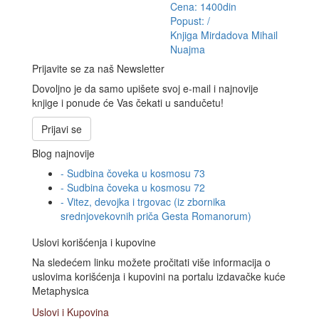
Cena: 1400din
Popust: /
Knjiga Mirdadova
Mihail
Nuajma
Prijavite se za naš Newsletter
Dovoljno je da samo upišete svoj e-mail i najnovije
knjige i ponude će Vas čekati u sandučetu!
Prijavi se
Blog najnovije
- Sudbina čoveka u kosmosu 73
- Sudbina čoveka u kosmosu 72
- Vitez, devojka i trgovac (iz zbornika
srednjovekovnih priča Gesta Romanorum)
Uslovi korišćenja i kupovine
Na sledećem linku možete pročitati više informacija o
uslovima korišćenja i kupovini na portalu izdavačke kuće
Metaphysica
Uslovi i Kupovina