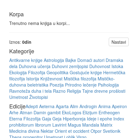
Korpa
Trenutno nema knjiga u korpi...
Iznos:
0
din
Nastavi
Kategorije
Antikvarne knjige
Astrologija
Bajke
Domaći autori
Dramska
dela
Duhovna učenja
Duhovni zemljopisi
Duhovnost Istoka
Ekologija
Filozofija
Geopolitika
Gostujuće knjige
Hermetička
filozofija
Istorija
Književnost
Mistička filozofija
Mističko-
duhovna beletristika
Poezija
Prirodno lečenje
Psihologija
Ravnoteža duha i tela
Razno
Religija
Tajne drevne prošlosti
Umetnost
Životopisi
Edicije
Adepti
Aeterna
Agarta
Alim
Androgin
Anima
Apeiron
Arhe
Atman
Damin gambit
EkoLogos
Elizijum
Entheogen
Eterna
Filozofija
Gaja
Geja
Hiperboreja
Ideje i epohe
Index
prohibitorum librorum
Lavirint
Magus
Mandala
Matrix
Medicina divina
Nektar
Orient et occident
Otpor
Svetionik
Theos progenitor
Umetnost i oblik
Virgo