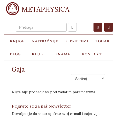
METAPHYSICA
Knjige
Najtraženije
U pripremi
Zohar
Blog
Klub
O nama
Kontakt
Gaja
Ništa nije pronadjeno pod zadatim parametrima...
Prijavite se za naš Newsletter
Dovoljno je da samo upišete svoj e-mail i najnovije