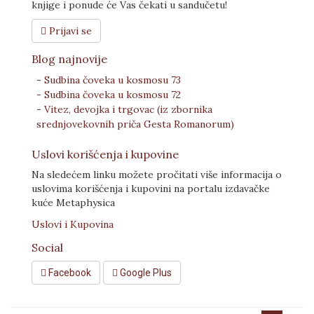
knjige i ponude će Vas čekati u sandučetu!
Prijavi se
Blog najnovije
- Sudbina čoveka u kosmosu 73
- Sudbina čoveka u kosmosu 72
- Vitez, devojka i trgovac (iz zbornika
srednjovekovnih priča Gesta Romanorum)
Uslovi korišćenja i kupovine
Na sledećem linku možete pročitati više informacija o
uslovima korišćenja i kupovini na portalu izdavačke
kuće Metaphysica
Uslovi i Kupovina
Social
Facebook
Google Plus